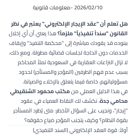
2026/02/10 -
معلومات قانونية
هل تعلم أن "عقد الإيجار الإلكتروني" يعتبر في نظر
القانون "سنداً تنفيذياً" ملزماً؟
هذا يعني أن أي إخلال
ببنوده قد يقودك مباشرة إلى "محكمة التنفيذ" وإيقاف
الخدمات دون الحاجة لجلسات قضائية مطولة. ومع ذلك،
لا تزال النزاعات العقارية في السعودية تملأ المحاكم
بسبب عدم فهم الطرفين (المؤجر والمستأجر) لحدود
مسؤولياتهم، خاصة فيما يتعلق بالإخلاء والصيانة.
في هذا الدليل العملي من
مكتب
محمود الشنقيطي
محامي جدة
، نكشف لك النقاط العمياء في عقود
"إيجار"، ونجيب على السؤال الأخطر: متى يُطرد المستأجر
بقوة النظام؟ وكيف يتجنب المؤجر ضياع حقوقه؟
أولاً: قوة العقد الإلكتروني (السند التنفيذي)