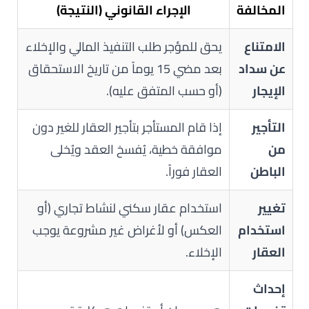
المخالفة
الإجراء القانوني (النتيجة)
الامتناع
يحق للمؤجر طلب التنفيذ المالي والإخلاء
عن سداد
بعد مضي 15 يوماً من تاريخ الاستحقاق
الإيجار
(أو حسب المتفق عليه).
التأجير
إذا قام المستأجر بتأجير العقار للغير دون
من
موافقة خطية، يُفسخ العقد ويُخلى
الباطن
العقار فوراً.
تغيير
استخدام عقار سكني لنشاط تجاري (أو
استخدام
العكس) أو لأغراض غير مشروعة يوجب
العقار
الإخلاء.
إحداث