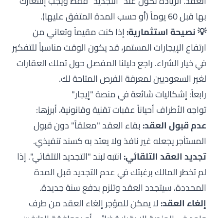
العقد. الزيادة تكون عند "التجديد" فقط ويجب إشعارك
بها قبل 60 يوماً (أو حسب المدة المتفق عليها).
💡 نصيحة استثمارية:
إذا كنت مقيماً وتعاني من
ارتفاع الإيجارات المستمر، قد يكون الوقت مناسباً للتفكير
في خيار الشراء. راجع دليلنا المفصل حول
تملك العقارات
لغير السعوديين
لمعرفة الفرص المتاحة لك.
رابعاً: إشكاليات شائعة في منصة "إيجار"
تواجه الأطراف أحياناً عقبات تقنية وقانونية، أبرزها:
عدم قبول العقد:
بقاء العقد "معلقاً" دون قبول
المستأجر يجعله غير نافذ ولا يعتد به كسند تنفيذي.
تجديد العقد التلقائي:
انتبه لبند "التجديد التلقائي". إذا
لم تخطر المالك برغبتك في عدم التجديد قبل المدة
المحددة، سيتجدد العقد وتلزم بدفع سنة جديدة.
إلغاء العقد:
لا يمكن للمؤجر إلغاء العقد من طرف