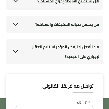
هل تستطيع الشرطة إخراج المستأجر؟
الشرطة جهة تنفيذ وليست جهة حكم. لا تتدخل الشرطة في الإخلاء
إلا بموجب "أمر إخلاء" صادر من محكمة التنفيذ. لذلك، خطوتك
الأولى هي رفع طلب تنفيذ إلكتروني عبر "ناجز" بناءً على عقد الإيجار
الموثق.
من يتحمل صيانة المكيفات والسباكة؟
القاعدة العامة: "الصيانة الاستهلاكية" (مثل تنظيف المكيفات،
تغيير اللمبات، وتكسر الصنابير بسبب الاستخدام) على المستأجر. أما
"الصيانة الأساسية" (مثل تهريب المواسير داخل الجدار، عطل
ماذا أفعل إذا رفض المؤجر استلام العقار
كمبروسر المكيف، الخرير في السقف) فهي على المؤجر.
لإجباري على التجديد؟
في حال انتهاء العقد ورفض المؤجر الاستلام، قم بتوثيق "محضر
إثبات حالة" للعقار (صور وفيديو) وسلم المفاتيح لمركز الشرطة أو
مكتب عقاري معتمد وأرسل إشعاراً للمالك، ثم ارفع دعوى "إخلاء
طرف" عبر ناجز لإثبات التسليم وإسقاط الإيجار عنك.
تواصل مع فريقنا القانوني
الاسم الأول