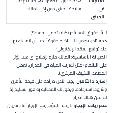
تغييرات
هدم جدران أو تغييرات هيكلية تهدد
في
سلامة المبنى دون إذن المالك.
المبنى
ثالثاً: حقوق المستأجر (كيف تحمي نفسك؟)
كمستأجر، يضمن لك النظام حقوقاً يجب أن تتمسك بها
عند توقيع العقد الإلكتروني:
الصيانة الأساسية:
المالك ملزم بإصلاح أي عيب يؤثر
على الانتفاع (مثل تسريب المياه في الجدران، تعطل
المصعد، التكييف المركزي).
استرداد التأمين:
يجب النص صراحة على قيمة التأمين
وشروط استرداده، ويحق لك المطالبة به فور التسليم إذا
لم تكن هناك أضرار.
عدم زيادة الإيجار:
لا يحق للمؤجر رفع الإيجار أثناء سريان