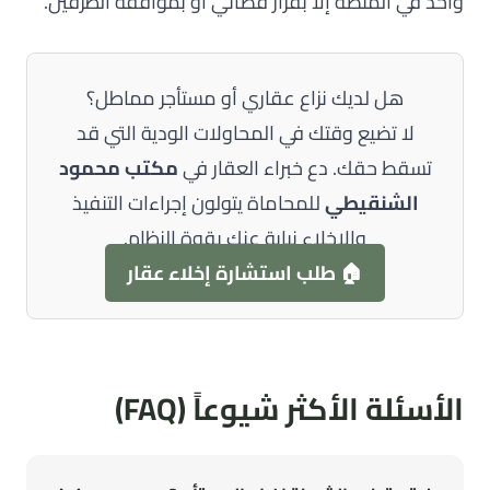
واحد في المنصة إلا بقرار قضائي أو بموافقة الطرفين.
هل لديك نزاع عقاري أو مستأجر مماطل؟
لا تضيع وقتك في المحاولات الودية التي قد
تسقط حقك. دع خبراء العقار في
مكتب محمود
الشنقيطي
للمحاماة يتولون إجراءات التنفيذ
والإخلاء نيابة عنك بقوة النظام.
🏠 طلب استشارة إخلاء عقار
الأسئلة الأكثر شيوعاً (FAQ)