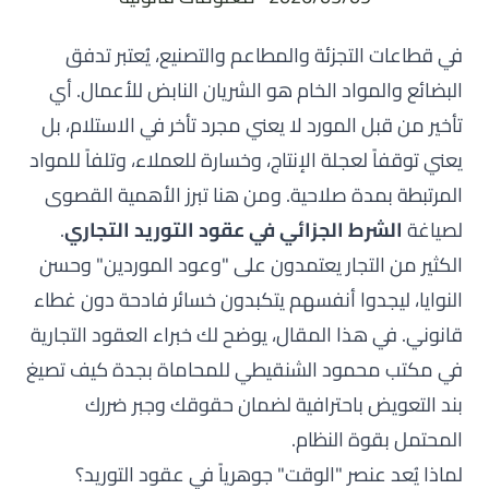
في قطاعات التجزئة والمطاعم والتصنيع، يُعتبر تدفق
البضائع والمواد الخام هو الشريان النابض للأعمال. أي
تأخير من قبل المورد لا يعني مجرد تأخر في الاستلام، بل
يعني توقفاً لعجلة الإنتاج، وخسارة للعملاء، وتلفاً للمواد
المرتبطة بمدة صلاحية. ومن هنا تبرز الأهمية القصوى
لصياغة
الشرط الجزائي في عقود التوريد التجاري
.
الكثير من التجار يعتمدون على "وعود الموردين" وحسن
النوايا، ليجدوا أنفسهم يتكبدون خسائر فادحة دون غطاء
قانوني. في هذا المقال، يوضح لك خبراء العقود التجارية
في مكتب محمود الشنقيطي للمحاماة بجدة كيف تصيغ
بند التعويض باحترافية لضمان حقوقك وجبر ضررك
المحتمل بقوة النظام.
لماذا يُعد عنصر "الوقت" جوهرياً في عقود التوريد؟