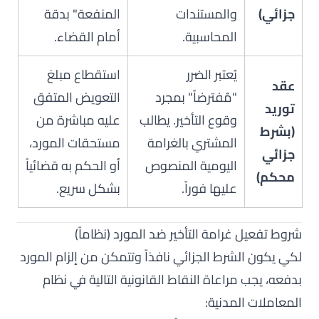
جزائي)
والمستندات
المنفعة" بدقة
المحاسبية.
أمام القضاء.
يُعتبر الضرر
استقطاع مبلغ
عقد
"مُفترضاً" بمجرد
التعويض المتفق
توريد
وقوع التأخير. يطالب
عليه مباشرة من
(بشرط
المشتري بالغرامة
مستحقات المورد،
جزائي
اليومية المنصوص
أو الحكم به قضائياً
محكم)
عليها فوراً.
بشكل سريع.
شروط تفعيل غرامة التأخير ضد المورد (نظاماً)
لكي يكون الشرط الجزائي نافذاً وتتمكن من إلزام المورد
بدفعه، يجب مراعاة النقاط القانونية التالية في نظام
المعاملات المدنية: