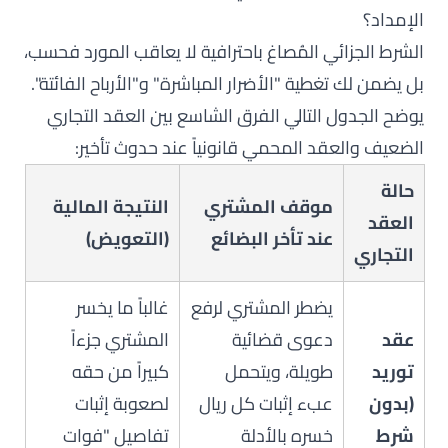
الإمداد؟
الشرط الجزائي المُصاغ باحترافية لا يعاقب المورد فحسب،
بل يضمن لك تغطية "الأضرار المباشرة" و"الأرباح الفائتة".
يوضح الجدول التالي الفرق الشاسع بين العقد التجاري
الضعيف والعقد المحمي قانونياً عند حدوث تأخير:
حالة
موقف المشتري
النتيجة المالية
العقد
عند تأخر البضائع
(التعويض)
التجاري
يضطر المشتري لرفع
غالباً ما يخسر
عقد
دعوى قضائية
المشتري جزءاً
توريد
طويلة، ويتحمل
كبيراً من حقه
(بدون
عبء إثبات كل ريال
لصعوبة إثبات
شرط
خسره بالأدلة
تفاصيل "فوات