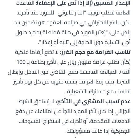
الإعذار المسبق (إلا إذا نُص على الإعفاء):
القاعدة
العامة تتطلب توجيه "إنذار قانوني" للمورد عند تأخره.
لكن، السر الاحترافي في صياغة العقود هو تضمين بند
ينص على:
"يُعتبر المورد في حالة مُماطلة بمجرد حلول
أجل التسليم دون الحاجة إلى تنبيه أو إعذار"
.
تناسب الغرامة مع حجم الضرر:
لا تضع أرقاماً فلكية
(كأن تطلب غرامة مليون ريال على تأخير بضاعة بـ 100
ألف). المبالغة الفاحشة تمنح القاضي حق التدخل وإبطال
الشرط. يجب ربط الغرامة بنسبة مئوية عن كل يوم تأخير
تتناسب مع خسائرك التشغيلية.
عدم تسبب المشتري في التأخير:
لا يُستحق الشرط
الجزائي إذا كان تأخر المورد ناتجاً عن امتناعك عن دفع
الدفعات المقدمة، أو تأخرك في استخراج الفسوحات
الجمركية إذا كانت مسؤوليتك.