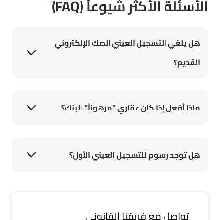
الأسئلة الأكثر شيوعاً (FAQ)
هل يلغي التسجيل العيني الصك الإلكتروني
القديم؟
نعم، بمجرد صدور "صك تسجيل الملكية" من السجل العقاري، يُعتبر
هو الوثيقة الرسمية الوحيدة المعتمدة للعقار، ويحل محل الصك
الإلكتروني الصادر من وزارة العدل، وتنتقل جميع صلاحيات التوثيق
والإفراغ إلى منصة السجل العقاري.
ماذا أفعل إذا كان عقاري "مرهوناً" للبنك؟
لا تقلق، العقارات المرهونة مشمولة بالتسجيل. يمكنك التسجيل
بنفسك مع الإفصاح عن الرهن، وسيظهر حق البنك (المرتهن) مثبتاً
في السجل العقاري الجديد لضمان حقوق جميع الأطراف، وغالباً ما
تقوم البنوك بالتنسيق لهذا الإجراء.
هل توجد رسوم للتسجيل العيني الأول؟
التسجيل العيني الأول للعقارات السكنية يكون "مجانياً" خلال الفترة
المحددة (90 يوماً من تاريخ الإعلان عن المنطقة). أما بعد انتهاء
المهلة، أو للعقارات التجارية في بعض الحالات، فقد يتم فرض
رسوم إدارية بالإضافة إلى الغرامات المحتملة للتأخير.
تواصل مع فريقنا القانوني