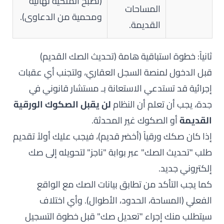
(تصبح الملكية نهائية
المساحات
ومحمية من الدعاوى).
القديمة.
ثانياً: خطوة استباقية هامة (تحديث الصك القديم)
قبل الدخول لمنصة السجل العقاري، ولتجنب أي عقبات
إجرائية قد تستدعي الاستعانة بـ
مستشار قانوني في
جدة
، يجب أن تعلم أن النظام
لن يقبل الصكوك الورقية
القديمة
أو الصكوك غير المحدثة.
إذا كان صكك ورقياً (أخضر قديم)، فيجب عليك أولاً تقديم
طلب "تحديث الصك" عبر بوابة "ناجز" لتحويله إلى صك
إلكتروني جديد.
كما يجب التأكد من تطابق بيانات الصك مع الواقع
الفعلي (المساحة، الحدود، الأطوال). وأي اختلاف
سيتطلب منك إجراء "تعديل صك" قبل خطوة التسجيل