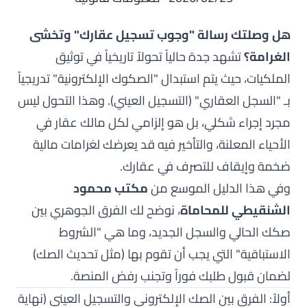
هل وصلتك رسالة "وجوب تسجيل عقارك" وتخشى
الغرامة؟
تشهد جدة حالياً تحولاً تاريخياً في توثيق
الملكيات، حيث يتم استبدال "الصكوك الإلكترونية" تدريجياً
بـ "السجل العقاري" (التسجيل العيني). وهذا التحول ليس
مجرد إجراء شكلي، بل هو إلزامي لكل مالك عقار في
الأحياء المعلنة، والتأخير فيه قد يعرضك لغرامات مالية
ضخمة وإيقاف للتصرف في عقارك.
وفي هذا الدليل الموسع من
مكتب محمود
الشنقيطي للمحاماة
، نوضح لك الفرق الجوهري بين
صكك الحالي والسجل الجديد، وما هي "الشروط
الاستباقية" التي يجب أن تقوم بها (مثل تحديث الصك)
لضمان قبول طلبك فوراً وتجنب رفض المنصة.
أولاً: الفرق بين الصك الإلكتروني والتسجيل العيني (نهاية