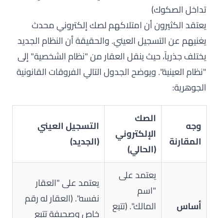
تداخل الصكوك)
يعتقد الكثيرون أن امتلاكهم لصك إلكتروني محدث
يغنيهم عن التسجيل العيني. والحقيقة أن النظام الجديد
يختلف جذرياً، حيث ينقل العقار من "نظام الشخصية" إلى
"نظام العينية". ويوضح الجدول التالي الفروقات القانونية
الجوهرية:
الصك
وجه
التسجيل العيني
الإلكتروني
المقارنة
(الجديد)
(الحالي)
يعتمد على
يعتمد على "العقار
"اسم
نفسه". (العقار له رقم
أساس
المالك". (تتبع
خاص وصحيفة تتبع