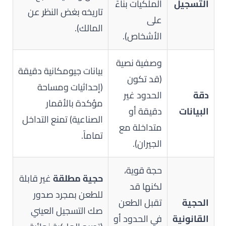
التسجيل
الملكيات بناءً
تاريخه بغض النظر عن
على
المالك).
الأشخاص).
وصفية نصية
بيانات جيومكانية دقيقة
(قد تكون
(إحداثيات ومساحة
دقة
الحدود غير
مؤكدة بالأقمار
البيانات
دقيقة أو
الصناعية) تمنع التداخل
متداخلة مع
تماماً.
الجيران).
حجة قوية،
حجية مطلقة
غير قابلة
لكنها قد
للطعن بمجرد صدور
الحجية
تقبل الطعن
صك التسجيل العيني
القانونية
في الحدود أو