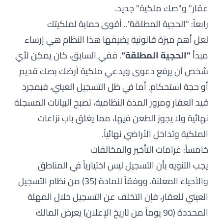
عقار" و"صك ملكية" جديد.
رابعاً: "الحجية المطلقة".. أقوى حماية لملكيتك
لعل أهم ميزة قانونية يضيفها هذا النظام هي إرساء
مبدأ
"الحجية المطلقة"
. ففي السابق، كان يمكن لأي
شخص أن يرفع دعوى ويدعي ملكية أرضك بصك قديم
أو حجة استحكام. أما في ظل التسجيل العيني، فبمجرد
قيد العقار ومرور المدة النظامية، تصبح البيانات المسجلة
نهائية ولا يجوز الطعن فيها، مما يغلق باب نزاعات
الملكية وتداخل الأراضي نهائياً.
خامساً: غرامات التأخير والمخالفات
يجب التنويه بأن التسجيل ليس اختيارياً في المناطق
والأحياء المعلنة. ووفقاً للمادة (35) من نظام التسجيل
العيني للعقار، فإن التخلف عن التسجيل خلال المهلة
المحددة (90 يوماً من تاريخ الإعلان) يعرض المالك